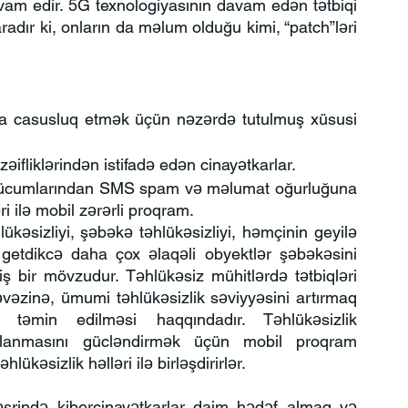
am edir. 5G texnologiyasının davam edən tətbiqi 
aradır ki, onların da məlum olduğu kimi, “patch”ləri 
a casusluq etmək üçün nəzərdə tutulmuş xüsusi 
zəifliklərindən istifadə edən cinayətkarlar.
ücumlarından SMS spam və məlumat oğurluğuna 
i ilə mobil zərərli proqram.
ükəsizliyi, şəbəkə təhlükəsizliyi, həmçinin geyilə 
 getdikcə daha çox əlaqəli obyektlər şəbəkəsini 
ş bir mövzudur. Təhlükəsiz mühitlərdə tətbiqləri 
əzinə, ümumi təhlükəsizlik səviyyəsini artırmaq 
 təmin edilməsi haqqındadır. Təhlükəsizlik 
xlanmasını gücləndirmək üçün mobil proqram 
lükəsizlik həlləri ilə birləşdirirlər.
srində kibercinayətkarlar daim hədəf almaq və 