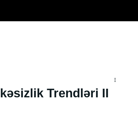
Ana səhifə
Haqqımızda
Xidmətlər
TRD
əsizlik Trendləri II