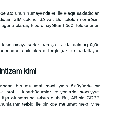
operatorunun nümayəndələri ilə əlaqə saxladıqları 
rdıqları SİM cekinqi də var. Bu, telefon nömrəsini 
uğurlu olarsa, kibercinayətkar hədəf telefonunun 
ar, lakin cinayətkarlar həmişə irəlidə qalmaq üçün 
erlərindən asılı olaraq fərqli şəkildə hədəfləyən 
 intizam kimi
rından biri məlumat məxfiliyinin özlüyündə bir 
k profilli kiberhücumlar milyonlarla şəxsiyyəti 
) ifşa olunmasına səbəb olub. Bu, AB-nin GDPR 
larının tətbiqi ilə birlikdə məlumat məxfiliyinə 