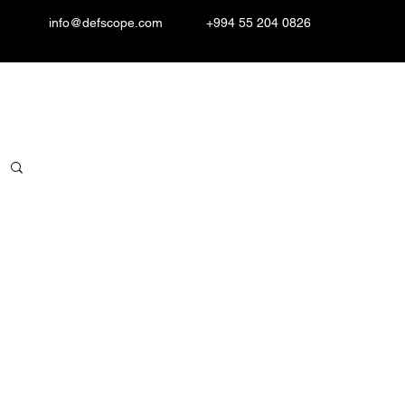
info@defscope.com
+994 55 204 0826
Resurslar
Əlaqə