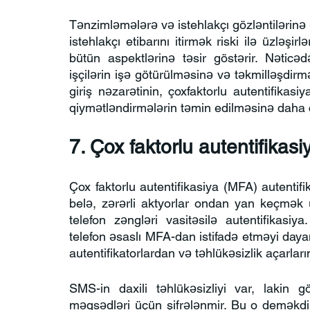
Tənzimləmələrə və istehlakçı gözləntilərinə ə
istehlakçı etibarını itirmək riski ilə üzləşirl
bütün aspektlərinə təsir göstərir. Nəticəd
işçilərin işə götürülməsinə və təkmilləşdi
giriş nəzarətinin, çoxfaktorlu autentifikasi
qiymətləndirmələrin təmin edilməsinə daha ço
7. Çox faktorlu autentifikasi
Çox faktorlu autentifikasiya (MFA) autentifik
belə, zərərli aktyorlar ondan yan keçmək 
telefon zəngləri vasitəsilə autentifikasiya
telefon əsaslı MFA-dan istifadə etməyi dayan
autentifikatorlardan və təhlükəsizlik açarları
SMS-in daxili təhlükəsizliyi var, lakin g
məqsədləri üçün şifrələnmir. Bu o deməkdir 