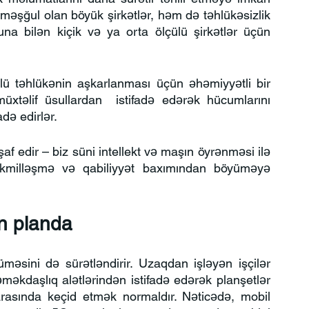
əşğul olan böyük şirkətlər, həm də təhlükəsizlik 
una bilən kiçik və ya orta ölçülü şirkətlər üçün 
lü təhlükənin aşkarlanması üçün əhəmiyyətli bir 
üxtəlif üsullardan  istifadə edərək hücumlarını 
də edirlər.
işaf edir – biz süni intellekt və maşın öyrənməsi ilə 
 təkmilləşmə və qabiliyyət baxımından böyüməyə 
ön planda
əsini də sürətləndirir. Uzaqdan işləyən işçilər 
əkdaşlıq alətlərindən istifadə edərək planşetlər 
 arasında keçid etmək normaldır. Nəticədə, mobil 