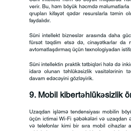
verir. Bu, həm böyük həcmdə məlumatlarla m
qrupları kifayət qədər resurslarla təmin ol
faydalıdır.
Süni intellekt bizneslər arasında daha güc
fürsət təqdim etsə də, cinayətkarlar da m
avtomatlaşdırmaq üçün texnologiyadan istifa
Süni intellektin praktik tətbiqləri hələ də ink
idarə olunan təhlükəsizlik vasitələrinin
davam edəcəyini gözləyirik.
9. Mobil kibertəhlükəsizlik 
Uzaqdan işləmə tendensiyası mobilin böyüm
üçün ictimai Wi-Fi şəbəkələri və uzaqdan əm
və telefonlar kimi bir sıra mobil cihazlar