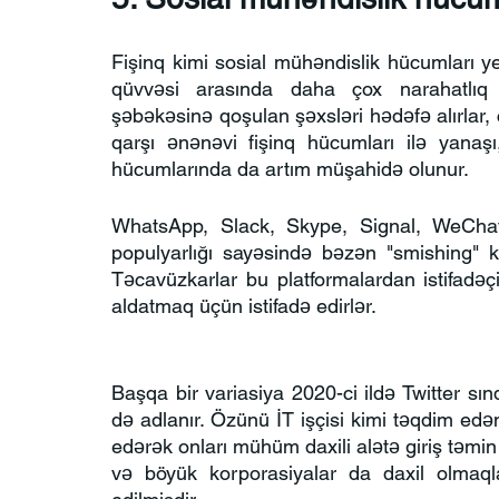
Fişinq kimi sosial mühəndislik hücumları yen
qüvvəsi arasında daha çox narahatlıq d
şəbəkəsinə qoşulan şəxsləri hədəfə alırlar, ç
qarşı ənənəvi fişinq hücumları ilə yanaşı,
hücumlarında da artım müşahidə olunur.
WhatsApp, Slack, Skype, Signal, WeChat 
populyarlığı sayəsində bəzən "smishing" k
Təcavüzkarlar bu platformalardan istifadəçi
aldatmaq üçün istifadə edirlər.
Başqa bir variasiya 2020-ci ildə Twitter sınd
də adlanır. Özünü İT işçisi kimi təqdim ed
edərək onları mühüm daxili alətə giriş təmin e
və böyük korporasiyalar da daxil olmaqla