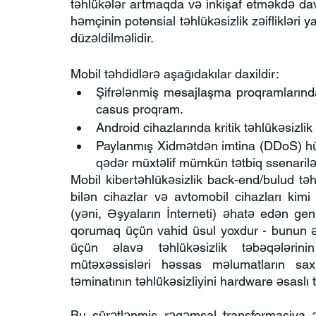
təhlükələr artmaqda və inkişaf etməkdə dav
həmçinin potensial təhlükəsizlik zəiflikləri y
düzəldilməlidir.
Mobil təhdidlərə aşağıdakılar daxildir:
Şifrələnmiş mesajlaşma proqramlarınd
casus proqram.
Android cihazlarında kritik təhlükəsizlik 
Paylanmış Xidmətdən imtina (DDoS) h
qədər müxtəlif mümkün tətbiq ssenarilər
Mobil kibertəhlükəsizlik back-end/bulud təhl
bilən cihazlar və avtomobil cihazları kimi
(yəni, Əşyaların İnterneti) əhatə edən geni
qorumaq üçün vahid üsul yoxdur - bunun əv
üçün əlavə təhlükəsizlik təbəqələrinin
mütəxəssisləri həssas məlumatların sa
təminatının təhlükəsizliyini hardware əsaslı təh
Bu sürətlənmiş rəqəmsal transformasiya ə