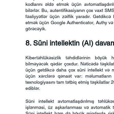
kodlarını əldə etmək üçün avtomatlaşdırıl
bilərlər. Bu, autentifikasiyanın çox vaxt SMS 
fəaliyyətlər üçün zəiflik yaradır. Getdikcə 
etmək üçün Google Authenticator, Authy və di
görəcəyik.
8. Süni intellektin (AI) davam
Kibertəhlükəsizlik təhdidlərinin böyük
bilməyəcək qədər çoxdur. Nəticədə təşkilatl
üçün getdikcə daha çox süni intellekt və 
üçün xərclərə qənaət var: məlumatların 
texnologiyasını tam tətbiq etmiş təşkilatlar 
ediblər.
Süni intellekt avtomatlaşdırılmış təhlükəs
işlənməsi, üz aşkarlanması və avtomatik 
Süni intellekt həm də böyük miqdarda risk