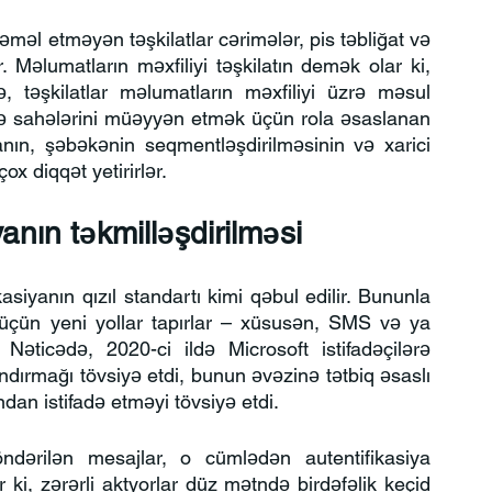
məl etməyən təşkilatlar cərimələr, pis təbliğat və 
ər. Məlumatların məxfiliyi təşkilatın demək olar ki, 
ə, təşkilatlar məlumatların məxfiliyi üzrə məsul 
rmə sahələrini müəyyən etmək üçün rola əsaslanan 
yanın, şəbəkənin seqmentləşdirilməsinin və xarici 
x diqqət yetirirlər.
yanın təkmilləşdirilməsi
asiyanın qızıl standartı kimi qəbul edilir. Bununla 
üçün yeni yollar tapırlar – xüsusən, SMS və ya 
. Nəticədə, 2020-ci ildə Microsoft istifadəçilərə 
dırmağı tövsiyə etdi, bunun əvəzinə tətbiq əsaslı 
ndan istifadə etməyi tövsiyə etdi.
öndərilən mesajlar, o cümlədən autentifikasiya 
ki, zərərli aktyorlar düz mətndə birdəfəlik keçid 