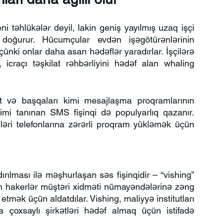
i təhlükələr deyil, lakin geniş yayılmış uzaq işçi 
oğurur. Hücumçular evdən işəgötürənlərinin 
ünki onlar daha asan hədəflər yaradırlar. İşçilərə 
 icraçı təşkilat rəhbərliyini hədəf alan whaling 
və başqaları kimi mesajlaşma proqramlarının 
imi tanınan SMS fişinqi də populyarlıq qazanır. 
ləri telefonlarına zərərli proqram yükləmək üçün 
ırılması ilə məşhurlaşan səs fişinqidir – “vishing” 
ən hakerlər müştəri xidməti nümayəndələrinə zəng 
tmək üçün aldatdılar. Vishing, maliyyə institutları 
 çoxsaylı şirkətləri hədəf almaq üçün istifadə 