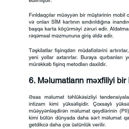
edilmişdir.
Fırıldaqçılar müəyyən bir müştərinin mobil 
və onları SİM kartının sındırıldığına inandı
başqa karta köçürməyi zəruri edir. Aldatma 
rəqəmsal məzmununa giriş əldə edir.
Təşkilatlar fişinqdən müdafiələrini artırırl
yeni yollar axtarırlar. Buraya qurbanları y
mürəkkəb fişinq metodları daxildir.
6. Məlumatların məxfiliyi bir
Əsas məlumat təhlükəsizliyi tendensiyala
intizam kimi yüksəlişidir. Çoxsaylı yüksə
müəyyənləşdirən məlumat qeydlərinin (PII
kimi bütün dünyada daha sərt məlumat qanun
getdikcə daha çox üstünlük verilir.