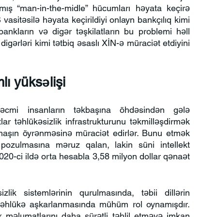
mış “man-in-the-midle” hücumları həyata keçirə 
vasitəsilə həyata keçirildiyi onlayn bankçılıq kimi 
bankların və digər təşkilatların bu problemi həll 
gərləri kimi tətbiq əsaslı XİN-ə müraciət etdiyini 
lı yüksəlişi
 həcmi insanların təkbaşına öhdəsindən gələ 
ar təhlükəsizlik infrastrukturunu təkmilləşdirmək 
maşın öyrənməsinə müraciət edirlər. Bunu etmək 
pozulmasına məruz qalan, lakin süni intellekt 
2020-ci ildə orta hesabla 3,58 milyon dollar qənaət 
izlik sistemlərinin qurulmasında, təbii dillərin 
təhlükə aşkarlanmasında mühüm rol oynamışdır. 
 məlumatlarını daha sürətli təhlil etməyə imkan 