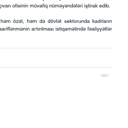
ıvan ofisinin müvafiq nüməyəndələri iştirak edib.
m özəl, həm də dövlət sektorunda kadrların 
ariflənmənin artırılması istiqamətində fəaliyyətlər 