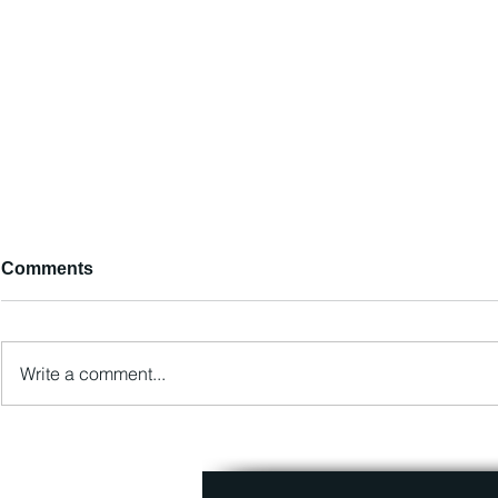
Comments
Write a comment...
DEFSCOPE MMC AİİM ilə
Məşhur Kibe
Əməkdaşlığa Başlamışdır!
Trendləri II