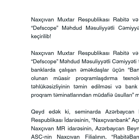
Naxçıvan Muxtar Respublikası Rabitə və Yen
“Defscope” Məhdud Məsuliyyətli Cəmiyyə
keçirilib!
Naxçıvan Muxtar Respublikası Rabitə və Yen
“Defscope” Məhdud Məsuliyyətli Cəmiyyəti t
banklarda çalışan əməkdaşlar üçün “Bank 
olunan müasir proqramlaşdırma texnologi
təhlükəsizliyinin təmin edilməsi və bank 
proqram təminatlarından müdafiə üsulları” 
Qeyd edək ki, seminarda Azərbaycan R
Respublikası İdarəsinin, “Naxçıvanbank” Aç
Naxçıvan MR idarəsinin, Azərbaycan Beynəl
ASC-nin Naxçıvan Filialının, “RabitəB