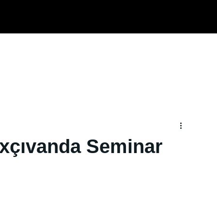
Ana səhifə
Haqqımızda
Xidmətlər
TRD
xçıvanda Seminar