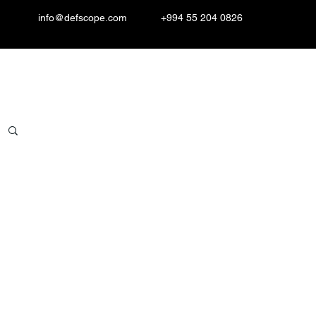
info@defscope.com
+994 55 204 0826
Resurslar
Əlaqə