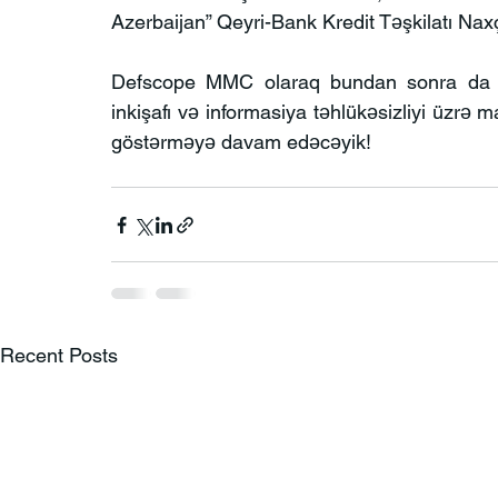
Azerbaijan” Qeyri-Bank Kredit Təşkilatı Naxç
Defscope MMC olaraq bundan sonra da hə
inkişafı və informasiya təhlükəsizliyi üzrə ma
göstərməyə davam edəcəyik!
Recent Posts