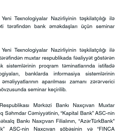
i Texnologiyalar Nazirliyinin təşkilatçılığı ilə 
ti tərəfindən bank əməkdaşları üçün seminar 
i Texnologiyalar Nazirliyinin təşkilatçılığı ilə 
ərəfindən muxtar respublikada fəaliyyət göstərən 
sistemlərinin proqram təminatlarında istifadə 
yaları, banklarda informasiya sistemlərinin 
əməliyyatlarının aparılması zamanı zərərverici 
mövzusunda seminar keçirilib.
espublikası Mərkəzi Bankı Naxçıvan Muxtar 
ıq Səhmdar Cəmiyyətinin, “Kapital Bank” ASC-nin 
xalq Bankı Naxçıvan Filialının, “AzərTürkBank" 
ank” ASC-nin Naxçıvan şöbəsinin və “FINCA 